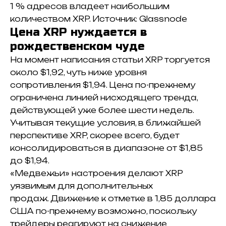
1 % адресов владеет наибольшим
количеством XRP.
Источник: Glassnode
Цена XRP нуждается в
рождественском чуде
На момент написания статьи XRP торгуется
около $1,92, чуть ниже уровня
сопротивления $1,94. Ц
ена по-прежнему
ограничена линией нисходящего тренда,
действующей уже более шести недель.
У
читывая текущие условия, в ближайшей
перспективе XRP, скорее всего, будет
консолидироваться в диапазоне от $1,85
до $1,94.
«Медвежьи» настроения делают XRP
уязвимым для дополнительных
продаж.
Движение к отметке в 1,85 доллара
США по-прежнему возможно, поскольку
трейдеры реагируют на снижение