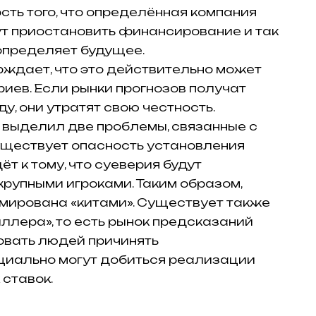
сть того, что определённая компания
ут приостановить финансирование и так
 определяет будущее.
ждает, что это действительно может
риев.
Если рынки прогнозов получат
, они утратят свою честность.
 выделил две проблемы, связанные с
существует опасность установления
ёт к тому, что суеверия будут
крупными игроками.
Таким образом,
мирована «китами».
Существует также
ллера», то есть рынок предсказаний
вать людей причинять
иально могут добиться реализации
 ставок.