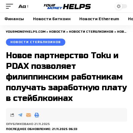
Aa
Размера
шрифта
Финансы
Новости биткоин
Новости Ethereum
Но
YOURMONEYHELPS.COM
>
НОВОСТИ
>
НОВОСТИ СТЕЙБЛКОИНОВ
>
НОВОЕ ПАРТНЕРСТВО TOKU И PDAX ПОЗВОЛЯЕТ ФИЛИППИНСКИМ РАБОТНИКАМ ПОЛУЧАТЬ ЗАРАБОТНУЮ ПЛАТУ В СТЕЙБЛКОИНАХ
НОВОСТИ СТЕЙБЛКОИНОВ
Новое партнерство Toku и
PDAX позволяет
филиппинским работникам
получать заработную плату
в стейблкоинах
ОПУБЛИКОВАНО 21.11.2025
ПОСЛЕДНЕЕ ОБНОВЛЕНИЕ: 21.11.2025 06:33