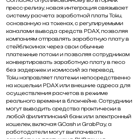
Согласно опубликованному во вторник
пресс-релизу, новая интеграция связывает
систему расчета заработной платы Toku,
основанную на токенах, с регулируемыми
каналами вывода средств PDAX, позволяя
компаниям отправлять заработную плату в
стейблкоинах через свои обычные
платежные потоки и позволяя сотрудникам
конвертировать заработную плату в песо
без задержек и комиссий за перевод.
Toku направляет платежи непосредственно
на кошельки PDAX или внешние адреса для
осуществления расчетов в режиме
реального времени в блокчейне. Сотрудники
могут выводить средства практически в
любой филиппинский банк или электронный
кошелек, включая GCash и GrabPay, а
работодатели могут выплачивать