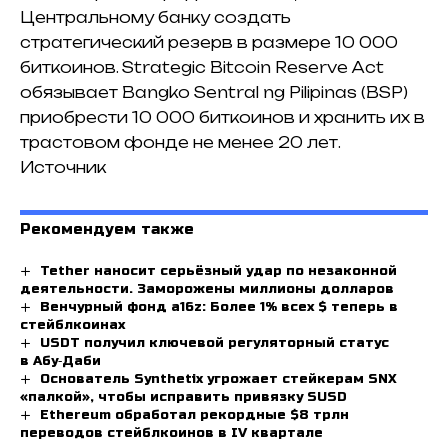
Центральному банку создать
стратегический резерв в размере 10 000
биткоинов. Strategic Bitcoin Reserve Act
обязывает Bangko Sentral ng Pilipinas (BSP)
приобрести 10 000 биткоинов и хранить их в
трастовом фонде не менее 20 лет.
Источник
Рекомендуем также
Tether наносит серьёзный удар по незаконной
деятельности. Заморожены миллионы долларов
Венчурный фонд a16z: Более 1% всех $ теперь в
стейблкоинах
USDT получил ключевой регуляторный статус
в Абу‑Даби
Основатель Synthetix угрожает стейкерам SNX
«палкой», чтобы исправить привязку SUSD
Ethereum обработал рекордные $8 трлн
переводов стейблкоинов в IV квартале