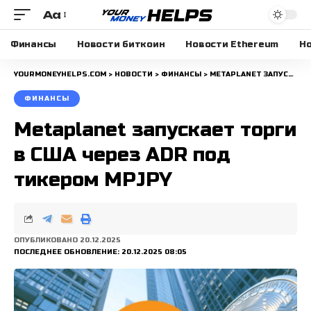
Aa
Размера
шрифта
Финансы
Новости биткоин
Новости Ethereum
Но
YOURMONEYHELPS.COM
>
НОВОСТИ
>
ФИНАНСЫ
>
METAPLANET ЗАПУСКАЕТ ТОРГИ В США ЧЕРЕЗ ADR ПОД ТИКЕРОМ MPJPY
ФИНАНСЫ
Metaplanet запускает торги
в США через ADR под
тикером MPJPY
ОПУБЛИКОВАНО 20.12.2025
ПОСЛЕДНЕЕ ОБНОВЛЕНИЕ: 20.12.2025 08:05