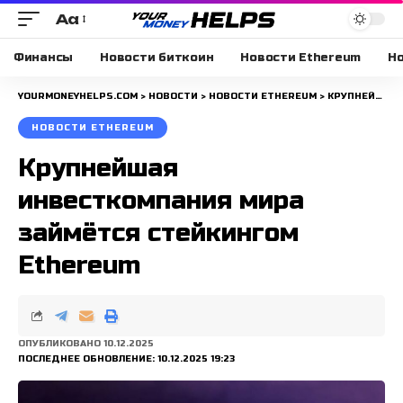
Aa
Размера
шрифта
Финансы
Новости биткоин
Новости Ethereum
Но
YOURMONEYHELPS.COM
>
НОВОСТИ
>
НОВОСТИ ETHEREUM
>
КРУПНЕЙШАЯ ИНВЕСТКОМПАНИЯ МИРА ЗАЙМЁТСЯ СТЕЙКИНГОМ ETHEREUM
НОВОСТИ ETHEREUM
Крупнейшая
инвесткомпания мира
займётся стейкингом
Ethereum
ОПУБЛИКОВАНО 10.12.2025
ПОСЛЕДНЕЕ ОБНОВЛЕНИЕ: 10.12.2025 19:23