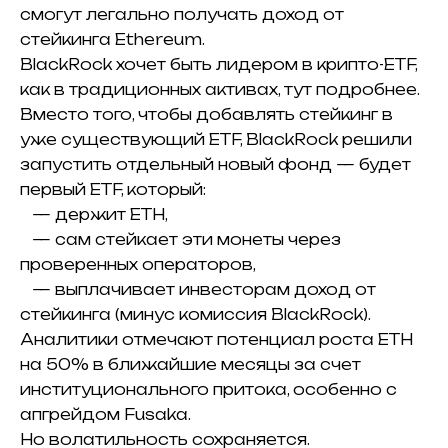
смогут легально получать доход от
стейкинга Ethereum.
BlackRock хочет быть лидером в крипто-ETF,
как в традиционных активах,
тут подробнее.
Вместо того, чтобы добавлять стейкинг в
уже существующий ETF, BlackRock решили
запустить отдельный новый фонд — будет
первый ETF, который:
— держит ETH,
— сам стейкает эти монеты через
проверенных операторов,
— выплачивает инвесторам доход от
стейкинга (минус комиссия BlackRock).
Аналитики
отмечают
потенциал роста ETH
на 50% в ближайшие месяцы за счет
институционального притока, особенно с
апгрейдом Fusaka.
Но волатильность сохраняется.