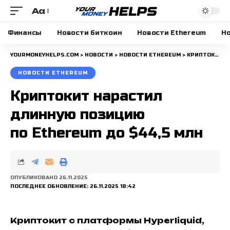
Aa
Размера
шрифта
Финансы
Новости биткоин
Новости Ethereum
Но
YOURMONEYHELPS.COM
>
НОВОСТИ
>
НОВОСТИ ETHEREUM
>
КРИПТОКИТ НАРАСТИЛ ДЛИННУЮ ПОЗИЦИЮ ПО ETHEREUM ДО $44,5 МЛН
НОВОСТИ ETHEREUM
Криптокит нарастил
длинную позицию
по Ethereum до $44,5 млн
ОПУБЛИКОВАНО 26.11.2025
ПОСЛЕДНЕЕ ОБНОВЛЕНИЕ: 26.11.2025 18:42
Криптокит с платформы Hyperliquid,