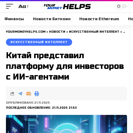
Aa
Размера
шрифта
Финансы
Новости биткоин
Новости Ethereum
Но
YOURMONEYHELPS.COM
>
НОВОСТИ
>
ИСКУССТВЕННЫЙ ИНТЕЛЛЕКТ
>
КИТА
ИСКУССТВЕННЫЙ ИНТЕЛЛЕКТ
Китай представил
платформу для инвесторов
с ИИ-агентами
ОПУБЛИКОВАНО 21.11.2025
ПОСЛЕДНЕЕ ОБНОВЛЕНИЕ: 21.11.2025 21:53