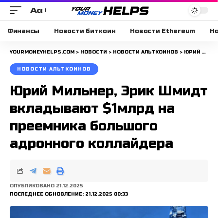
Aa
Размера
шрифта
Финансы
Новости биткоин
Новости Ethereum
Но
YOURMONEYHELPS.COM
>
НОВОСТИ
>
НОВОСТИ АЛЬТКОИНОВ
>
ЮРИЙ МИЛЬНЕР, ЭРИК ШМИДТ ВКЛАДЫВАЮТ $1МЛРД НА ПРЕЕМНИКА БОЛЬШОГО АДРОННОГО КОЛЛАЙДЕРА
НОВОСТИ АЛЬТКОИНОВ
Юрий Мильнер, Эрик Шмидт
вкладывают $1млрд на
преемника большого
адронного коллайдера
ОПУБЛИКОВАНО 21.12.2025
ПОСЛЕДНЕЕ ОБНОВЛЕНИЕ: 21.12.2025 00:33