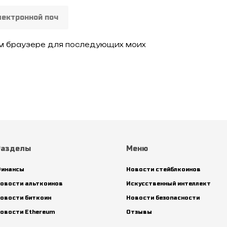
том браузере для последующих моих
Разделы
Меню
инансы
Новости стейблкоинов
овости альткоинов
Искусственный интеллект
овости биткоин
Новости безопасности
овости Ethereum
Отзывы