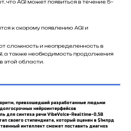
 что AGI может появиться в течение 5–
тся к скорому появлению AGI и
ют сложность и неопределенность в
I, а также необходимость продолжения
 этой области.​
лгоритм, превзошедший разработанные людьми
я долгосрочных нейроинтерфейсов
ль для синтеза речи VibeVoice-Realtime-0,5B
тап своего стипендиата, который оценен в $1млрд
ственный интеллект сможет поставить диагноз