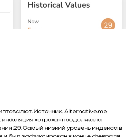
птовалют. Источник: Alternative.me
к инфляция «страха» продолжала
ния 29. Самый низкий уровень индекса в
ов и был зафиксирован в конце февраля,