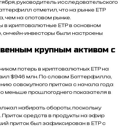
ктября, руководитель исследовательского
ттерфилл отметил, что на рынке ETP
 чем на спотовом рынке.
ры в криптовалютные ETP в основном
, ончейн-инвесторы были настроены
твенным крупным активом с
ником потерь в криптовалютных ETP на
вил $946 млн. По словам Баттерфилла,
ению совокупного притока с начала года
ьно меньше прошлогоднего показателя в
олжал набирать обороты, поскольку
. Приток средств в продукты на эфир
ий приток был зафиксирован в ETP с