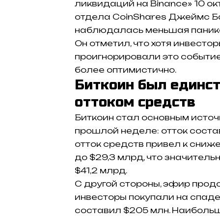
ликвидаций на Binance» 10 о
отдела CoinShares Джеймс Ба
наблюдалась меньшая паника,
Он отметил, что хотя инвесто
проигнорировали это событие
более оптимистично.
Биткоин был единс
оттоком средств
Биткоин стал основным источ
прошлой неделе: отток соста
отток средств привел к сниж
до $29,3 млрд, что значител
$41,2 млрд.
С другой стороны, эфир прод
инвесторы покупали на спаде
составил $205 млн. Наибольш