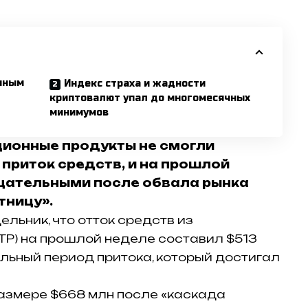
пным
Индекс страха и жадности
криптовалют упал до многомесячных
минимумов
ионные продукты не смогли
приток средств, и на прошлой
ицательными после обвала рынка
тницу».
льник, что отток средств из
TP) на прошлой неделе составил $513
льный период притока, который достигал
азмере $668 млн после «каскада