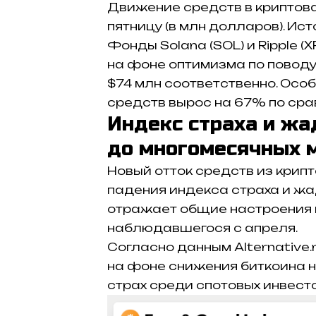
Движение средств в криптова
пятницу (в млн долларов). Ист
Фонды
Solana (SOL)
и
Ripple (X
на фоне оптимизма по поводу 
$74 млн соответственно. Особ
средств вырос на 67% по ср
Индекс страха и жа
до многомесячных 
Новый отток средств из крип
падения индекса страха и жа
отражает общие настроения на
наблюдавшегося с апреля.
Согласно данным Alternative.
на фоне снижения биткоина н
страх среди спотовых инвест