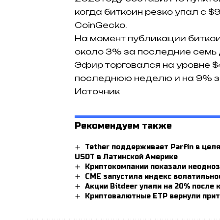
когда биткоин резко упал с 
CoinGecko.
На момент публикации биткоин
около 3% за последние семь 
Эфир торговался на уровне $
последнюю неделю и на 9% з
Источник
Рекомендуем также
Tether поддерживает Parfin в цел
USDT в Латинской Америке
Криптокомпании показали неоднозн
CME запустила индекс волатильно
Акции Bitdeer упали на 20% после
Криптовалютные ETP вернули прит