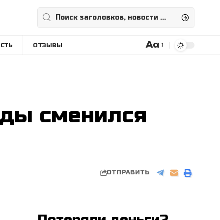
Aa
СТЬ
ОТЗЫВЫ
Размера
шрифта
нды сменился
ОТПРАВИТЬ
Потеряли деньги?