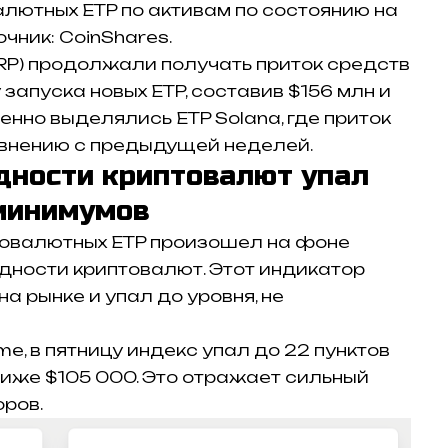
лютных ETP по активам по состоянию на
очник: CoinShares.
RP)
продолжали получать приток средств
запуска новых ETP, составив $156 млн и
енно выделялись ETP Solana, где приток
авнению с предыдущей неделей.
дности криптовалют упал
минимумов
товалютных ETP произошел на фоне
дности криптовалют. Этот индикатор
 рынке и упал до уровня, не
me, в пятницу индекс упал до 22 пунктов
иже $105 000. Это отражает сильный
оров.