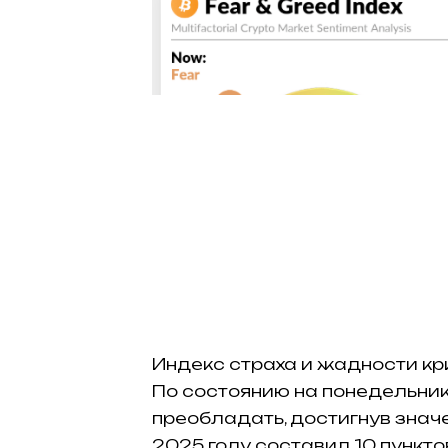
Индекс страха и жадности кри
По состоянию на понедельни
преобладать, достигнув значе
2025 году составил 10 пункт