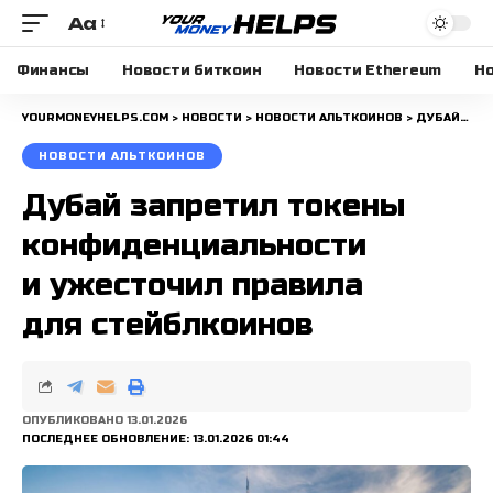
Aa
Размера
шрифта
Финансы
Новости биткоин
Новости Ethereum
Но
YOURMONEYHELPS.COM
>
НОВОСТИ
>
НОВОСТИ АЛЬТКОИНОВ
>
ДУБАЙ ЗАПРЕТИЛ ТОКЕНЫ КОНФИДЕНЦИАЛЬНОСТИ И УЖЕСТОЧИЛ ПРАВИЛА ДЛЯ СТЕЙБЛКОИНОВ
НОВОСТИ АЛЬТКОИНОВ
Дубай запретил токены
конфиденциальности
и ужесточил правила
для стейблкоинов
ОПУБЛИКОВАНО 13.01.2026
ПОСЛЕДНЕЕ ОБНОВЛЕНИЕ: 13.01.2026 01:44