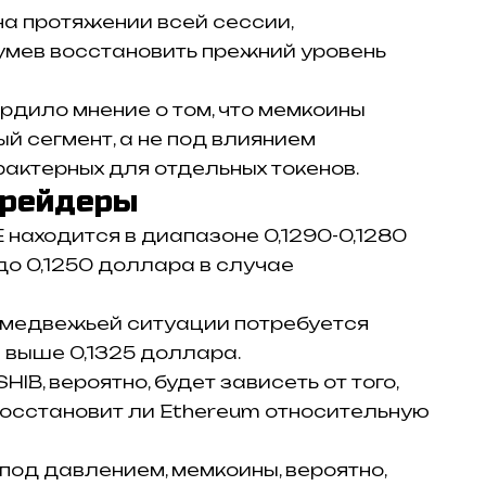
на протяжении всей сессии,
умев восстановить прежний уровень
дило мнение о том, что мемкоины
й сегмент, а не под влиянием
актерных для отдельных токенов.
трейдеры
находится в диапазоне 0,1290-0,1280
до 0,1250 доллара в случае
медвежьей ситуации потребуется
 выше 0,1325 доллара.
B, вероятно, будет зависеть от того,
восстановит ли Ethereum относительную
 под давлением, мемкоины, вероятно,