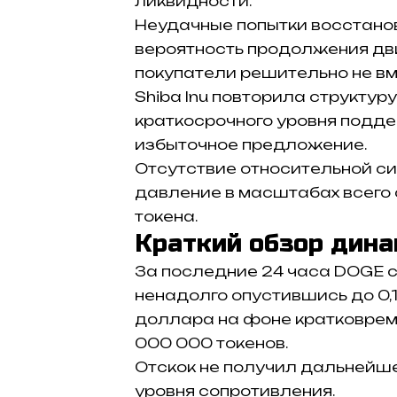
ликвидности.
Неудачные попытки восстано
вероятность продолжения дви
покупатели решительно не в
Shiba Inu повторила структур
краткосрочного уровня подде
избыточное предложение.
Отсутствие относительной си
давление в масштабах всего 
токена.
Краткий обзор дин
За последние 24 часа DOGE сн
ненадолго опустившись до 0,1
доллара на фоне кратковреме
000 000 токенов.
Отскок не получил дальнейше
уровня сопротивления.