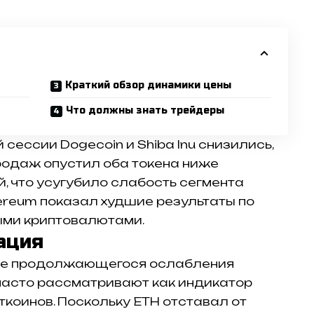
Краткий обзор динамики цены
Что должны знать трейдеры
й сессии
Dogecoin
и
Shiba Inu
снизились,
родаж опустил оба токена ниже
, что усугубило слабость сегмента
hereum показал худшие результаты по
ыми криптовалютами.
ация
оне продолжающегося ослабления
часто рассматривают как индикатор
ткоинов. Поскольку ETH отставал от