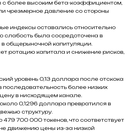
ы с более высоким бета-коэффициентом,
ли чрезмерное давление со стороны
ые индексы оставались относительно
то слабость была сосредоточена в
е в общерыночной капитуляции.
ет ротацию капитала и снижение рисков,
ский уровень 0,13 доллара после отскока
ив последовательность более низких
цену в нисходящем канале.
около 0,1296 доллара превратился в
вежью структуру.
 479 700 000 ​​токенов, что соответствует
не движению цены из-за низкой