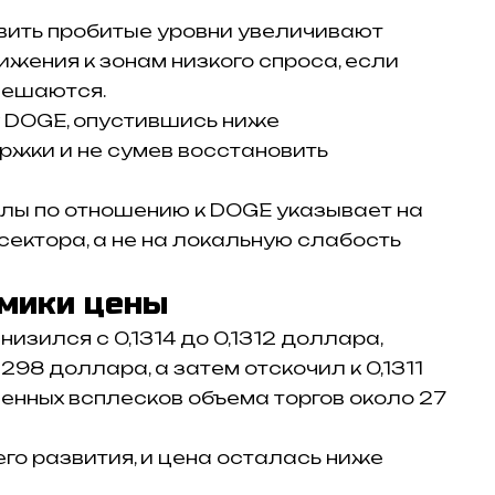
вить пробитые уровни увеличивают
жения к зонам низкого спроса, если
мешаются.
у DOGE, опустившись ниже
ржки и не сумев восстановить
лы по отношению к DOGE указывает на
сектора, а не на локальную слабость
амики цены
изился с 0,1314 до 0,1312 доллара,
298 доллара, а затем отскочил к 0,1311
нных всплесков объема торгов около 27
го развития, и цена осталась ниже