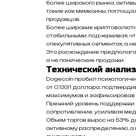
более широкого рынка, актив
такие как мемкоины, поглоща
продавцов.
Более широкие криптовалютн
стабильными, подчеркивая, ч
спекулятивных сегментах, а н
Это расхождение предполага
а не панические продажи.
Технический анализ
Dogecoin пробил психологиче
от 0,1331 доллара, подтверд
максимумов и зафиксировав 
Прежний уровень поддержки 
сопротивление, усиливая мед
Объем торгов вырос на 53% до
активному распределению, а 