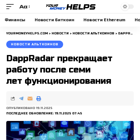
Aa
Размера
шрифта
Финансы
Новости биткоин
Новости Ethereum
Но
YOURMONEYHELPS.COM
>
НОВОСТИ
>
НОВОСТИ АЛЬТКОИНОВ
>
DAPPRADAR ПРЕКРАЩАЕТ РАБОТУ ПОСЛЕ СЕМИ ЛЕТ ФУНКЦИОНИРОВАНИЯ
НОВОСТИ АЛЬТКОИНОВ
DappRadar прекращает
работу после семи
лет функционирования
ОПУБЛИКОВАНО 19.11.2025
ПОСЛЕДНЕЕ ОБНОВЛЕНИЕ: 19.11.2025 07:45