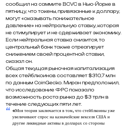
сообщил на саммите BCVC в Нью-Йорке в
пятницу, что токены, привязанные к доллару,
могут «оказывать понижательное
давление» на нейтральную ставку, которая
не стимулирует и не сдерживает экономику.
Если нейтральная ставка снизится, то
центральный банк также отреагирует
снижением своей процентной ставки,
сказал он.
Общая текущая рыночная капитализация
всех стейблкоинов составляет $310,7 млн
по данным CoinGecko. Миран предположил,
что исследование ФРС показало
возможность роста рынка до $3 трлн в
течение следующих пяти лет.
«Моя теория заключается в том, что стейблкоины уже
увеличивают спрос на казначейские векселя США и
другие ликвидные активы в долларах со стороны