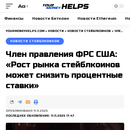
Aa
Размера
шрифта
Финансы
Новости биткоин
Новости Ethereum
Но
YOURMONEYHELPS.COM
>
НОВОСТИ
>
НОВОСТИ СТЕЙБЛКОИНОВ
>
ЧЛЕН ПРАВЛЕНИЯ ФРС США: «РОСТ РЫНКА СТЕЙБЛКОИНОВ МОЖЕТ СНИЗИТЬ ПРОЦЕНТНЫЕ СТАВКИ»
НОВОСТИ СТЕЙБЛКОИНОВ
Член правления ФРС США:
«Рост рынка стейблкоинов
может снизить процентные
ставки»
ОПУБЛИКОВАНО 11.11.2025
ПОСЛЕДНЕЕ ОБНОВЛЕНИЕ: 11.11.2025 17:47