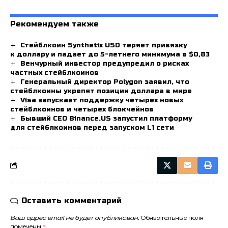
Рекомендуем также
Стейблкоин Synthetix USD теряет привязку
к доллару и падает до 5-летнего минимума в $0,83
Венчурный инвестор предупредил о рисках
частных стейблкоинов
Генеральный директор Polygon заявил, что
стейблкоины укрепят позиции доллара в мире
Visa запускает поддержку четырех новых
стейблкоинов и четырех блокчейнов
Бывший CEO Binance.US запустил платформу
для стейблкоинов перед запуском L1‑сети
Оставить комментарий
Ваш адрес email не будет опубликован.
Обязательные поля
помечены
*