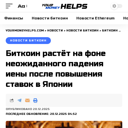
Aa
Размера
шрифта
Финансы
Новости биткоин
Новости Ethereum
Но
YOURMONEYHELPS.COM
>
НОВОСТИ
>
НОВОСТИ БИТКОИН
>
БИТКОИН РАСТЁТ НА ФОНЕ НЕОЖИДАННОГО ПАДЕНИЯ ИЕНЫ ПОСЛЕ ПОВЫШЕНИЯ СТАВОК В ЯПОНИИ
НОВОСТИ БИТКОИН
Биткоин растёт на фоне
неожиданного падения
иены после повышения
ставок в Японии
ОПУБЛИКОВАНО 20.12.2025
ПОСЛЕДНЕЕ ОБНОВЛЕНИЕ: 20.12.2025 04:52