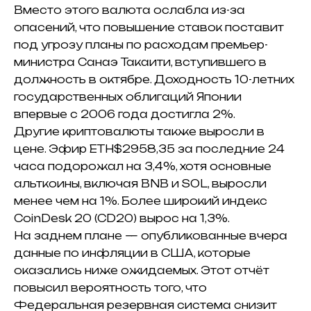
Вместо этого валюта ослабла из-за
опасений, что повышение ставок поставит
под угрозу планы по расходам премьер-
министра Санаэ Такаити, вступившего в
должность в октябре.
Доходность 10-летних
государственных облигаций Японии
впервые с 2006 года достигла 2%.
Другие криптовалюты также выросли в
цене.
Эфир
ETH
$2958,35
за последние 24
часа подорожал на 3,4%, хотя основные
альткоины, включая BNB и SOL, выросли
менее чем на 1%.
Более широкий индекс
CoinDesk 20 (CD20) вырос на 1,3%.
На заднем плане — опубликованные вчера
данные по инфляции в США, которые
оказались ниже ожидаемых.
Этот отчёт
повысил вероятность того, что
Федеральная резервная система снизит