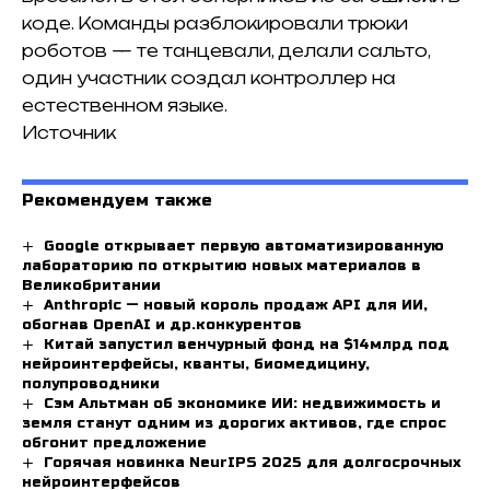
коде. Команды разблокировали трюки
роботов — те танцевали, делали сальто,
один участник создал контроллер на
естественном языке.
Источник
Рекомендуем также
Google открывает первую автоматизированную
лабораторию по открытию новых материалов в
Великобритании
Anthropic — новый король продаж API для ИИ,
обогнав OpenAI и др.конкурентов
Китай запустил венчурный фонд на $14млрд под
нейроинтерфейсы, кванты, биомедицину,
полупроводники
Сэм Альтман об экономике ИИ: недвижимость и
земля станут одним из дорогих активов, где спрос
обгонит предложение
Горячая новинка NeurIPS 2025 для долгосрочных
нейроинтерфейсов