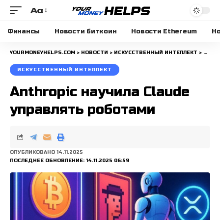
Aa
Размера
шрифта
Финансы
Новости биткоин
Новости Ethereum
Но
YOURMONEYHELPS.COM
>
НОВОСТИ
>
ИСКУССТВЕННЫЙ ИНТЕЛЛЕКТ
>
ANTH
ИСКУССТВЕННЫЙ ИНТЕЛЛЕКТ
Anthropic научила Claude
управлять роботами
ОПУБЛИКОВАНО 14.11.2025
ПОСЛЕДНЕЕ ОБНОВЛЕНИЕ: 14.11.2025 06:59