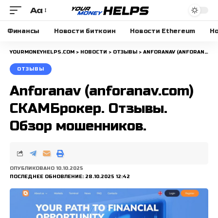
Aa
Размера
шрифта
Финансы
Новости биткоин
Новости Ethereum
Но
YOURMONEYHELPS.COM
>
НОВОСТИ
>
ОТЗЫВЫ
>
ANFORANAV (ANFORANAV.COM) СКАМБРОКЕР. ОТЗЫВЫ. ОБЗОР МОШЕННИКОВ.
ОТЗЫВЫ
Anforanav (anforanav.com)
СКАМБрокер. Отзывы.
Обзор мошенников.
ОПУБЛИКОВАНО 10.10.2025
ПОСЛЕДНЕЕ ОБНОВЛЕНИЕ: 28.10.2025 12:42